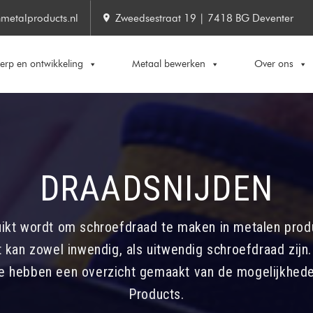
metalproducts.nl
Zweedsestraat 19 | 7418 BG Deventer
rp en ontwikkeling
Metaal bewerken
Over ons
DRAADSNIJDEN
uikt wordt om schroefdraad te maken in metalen produ
Dit kan zowel inwendig, als uitwendig schroefdraad zij
We hebben een overzicht gemaakt van de mogelijkhede
Products.