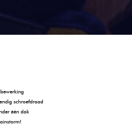
lbewerking
endig schroefdraad
onder één dak
rainstorm!