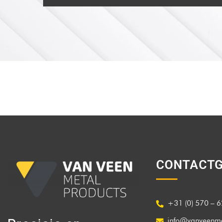
CONTACTG
+31 (0) 570 – 6
info@vanveenme