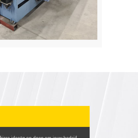
 frisse ideeën op doen om jouw bedrijf