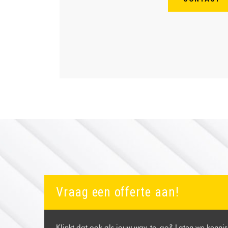
Vraag een offerte aan!
Klinkt dat ook als jouw way-to-go? Laten we kennis