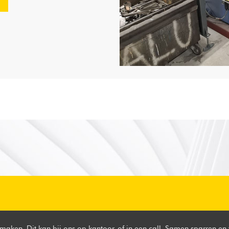
maken. Dit kan bij ons op kantoor, of in een call. Samen sparren en