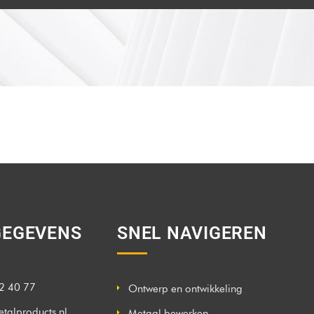
EGEVENS
SNEL NAVIGEREN
2 40 77
Ontwerp en ontwikkeling
talproducts.nl
Metaal bewerken