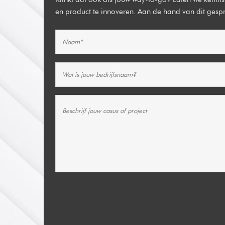
en product te innoveren. Aan de hand van dit gespre