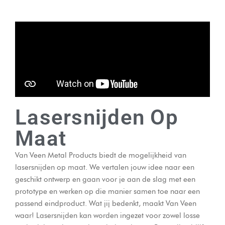
Lasersnijden Op
Maat
Van Veen Metal Products biedt de mogelijkheid van
lasersnijden op maat. We vertalen jouw idee naar een
geschikt ontwerp en gaan voor je aan de slag met een
prototype en werken op die manier samen toe naar een
passend eindproduct.
Wat jij bedenkt, maakt Van Veen
waar! Lasersnijden kan worden ingezet voor zowel losse