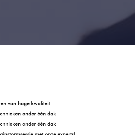
n van hoge kwaliteit
echnieken onder één dak
echnieken onder één dak
rainstormsessie met onze experts!