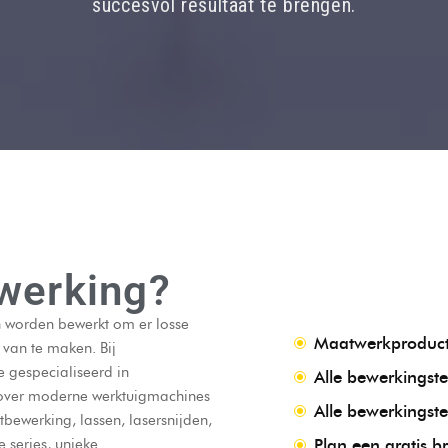
succesvol resultaat te brengen.
werking?
 worden bewerkt om er losse
Maatwerkproducte
 van te maken. Bij
e gespecialiseerd in
Alle bewerkingst
over moderne werktuigmachines
Alle bewerkingst
tbewerking, lassen, lasersnijden,
 series, unieke
Plan een gratis b