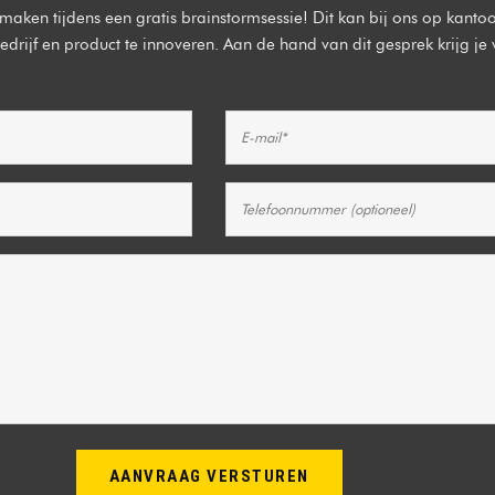
aken tijdens een gratis brainstormsessie! Dit kan bij ons op kantoor
rijf en product te innoveren. Aan de hand van dit gesprek krijg je 