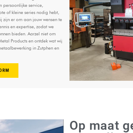
 persoonlijke service,
e of kleine series nodig hebt,
 zijn er om aan jouw wensen te
ennis en expertise, zodat we
kunnen bieden. Aarzel niet om
Metal Products en ontdek wat wij
metaalbewerking in Zutphen en
TORM
Op maat g