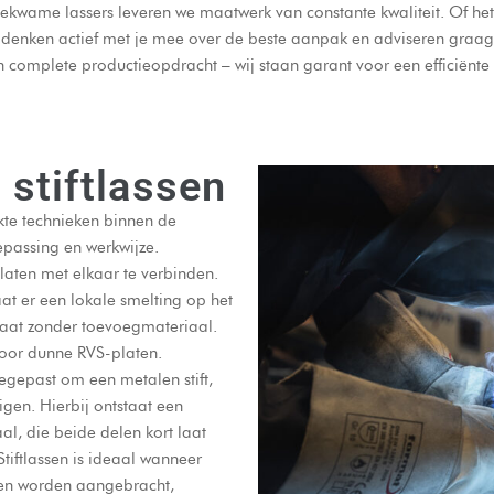
wame lassers leveren we maatwerk van constante kwaliteit. Of het nu
denken actief met je mee over de beste aanpak en adviseren graag 
en complete productieopdracht – wij staan garant voor een efficiën
 stiftlassen
kte technieken binnen de
epassing en werkwijze.
aten met elkaar te verbinden.
at er een lokale smelting op het
taat zonder toevoegmateriaal.
 voor dunne RVS-platen.
egepast om een metalen stift,
gen. Hierbij ontstaat een
aal, die beide delen kort laat
Stiftlassen is ideaal wanneer
ten worden aangebracht,