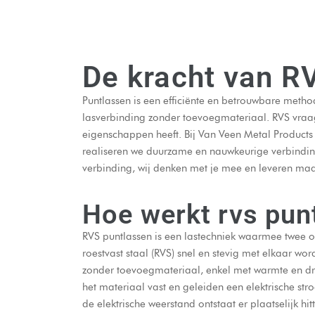
De kracht van R
Puntlassen
is een efficiënte en betrouwbare meth
lasverbinding zonder toevoegmateriaal. RVS vraagt
eigenschappen heeft. Bij Van Veen Metal Products 
realiseren we duurzame en nauwkeurige verbindingen
verbinding, wij denken met je mee en leveren ma
Hoe werkt rvs pun
RVS puntlassen is een lastechniek waarmee twee 
roestvast staal (RVS) snel en stevig met elkaar wo
zonder toevoegmateriaal, enkel met warmte en d
het materiaal vast en geleiden een elektrische st
de elektrische weerstand ontstaat er plaatselijk h