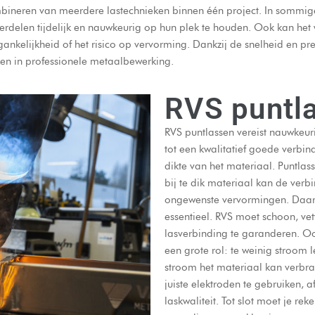
mbineren van meerdere lastechnieken binnen één project. In sommi
rdelen tijdelijk en nauwkeurig op hun plek te houden. Ook kan he
nkelijkheid of het risico op vervorming. Dankzij de snelheid en pr
ken in professionele metaalbewerking.
RVS puntla
RVS puntlassen vereist nauwkeu
tot een kwalitatief goede verbi
dikte van het materiaal. Puntlass
bij te dik materiaal kan de verb
ongewenste vervormingen. Daarn
essentieel. RVS moet schoon, vet
lasverbinding te garanderen. Ook
een grote rol: te weinig stroom l
stroom het materiaal kan verbra
juiste elektroden te gebruiken,
laskwaliteit. Tot slot moet je r