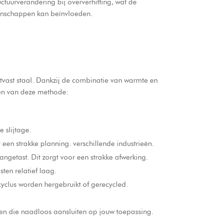
uctuurverandering bij oververhitting, wat de
genschappen kan beïnvloeden.
j
estvast staal. Dankzij de combinatie van warmte en
len van deze methode:
 slijtage.
een strakke planning. verschillende industrieën.
angetast. Dit zorgt voor een strakke afwerking.
sten relatief laag.
yclus worden hergebruikt of gerecycled.
en die naadloos aansluiten op jouw toepassing.