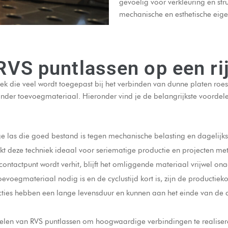
gevoelig voor verkleuring en str
mechanische en esthetische ei
RVS puntlassen op een ri
niek die veel wordt toegepast bij het verbinden van dunne platen ro
onder toevoegmateriaal. Hieronder vind je de belangrijkste voorde
ge las die goed bestand is tegen mechanische belasting en dagelijkse
t deze techniek ideaal voor seriematige productie en projecten met 
ntactpunt wordt verhit, blijft het omliggende materiaal vrijwel ona
oevoegmateriaal nodig is en de cyclustijd kort is, zijn de productieko
ties hebben een lange levensduur en kunnen aan het einde van de c
delen van RVS puntlassen om hoogwaardige verbindingen te realiser