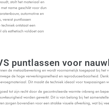
oudt, stolt het materiaal en
s met name geschikt voor dun
paratenbouw, automotive en
, vereist puntlassen
e techniek ontstaat een
l als esthetisch voldoet aan
VS puntlassen voor nauw
innen de metaalbewerking en wordt voornamelijk toegepast bij het v
anwege de hoge verwerkingssnelheid en reproduceerbaarheid. Denk a
toevoegmateriaal. Dit maakt de techniek ideaal voor toepassingen waa
n goed tot zijn recht door de gecontroleerde warmte-inbreng en beper
uwkeurigheid worden gewerkt. Dit is van belang bij het samenstell
ten zorgen bovendien voor een strakke visuele afwerking, wat bij ve