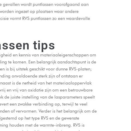
ge gevallen wordt puntlassen voorafgaand aan
t worden ingezet op plaatsen waar andere
ecisie vormt RVS puntlassen zo een waardevolle
ssen tips
righeid en kennis van materiaaleigenschappen om
nding te komen. Een belangrijk aandachtspunt is de
en is bij uitstek geschikt voor dunne RVS-platen;
inding onvoldoende sterk zijn of ontstaan er
aast is de netheid van het materiaaloppervlak
vrij en vrij van oxidatie zijn om een betrouwbare
 de juiste instelling van de lasparameters speelt
evert een zwakke verbinding op, terwijl te veel
nden of vervormen. Verder is het belangrijk om de
 afgestemd op het type RVS en de gewenste
ekening houden met de warmte-inbreng. RVS is