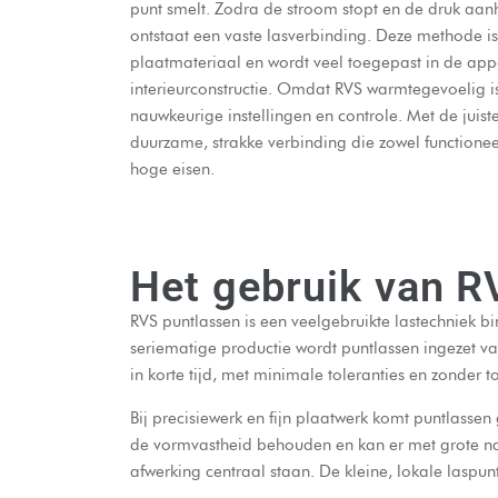
punt smelt. Zodra de stroom stopt en de druk aanh
ontstaat een vaste lasverbinding. Deze methode i
plaatmateriaal en wordt veel toegepast in de ap
interieurconstructie. Omdat RVS warmtegevoelig is
nauwkeurige instellingen en controle. Met de juist
duurzame, strakke verbinding die zowel functionee
hoge eisen.
Het gebruik van R
RVS puntlassen is een veelgebruikte lastechniek b
seriematige productie wordt puntlassen ingezet v
in korte tijd, met minimale toleranties en zonder 
Bij precisiewerk en fijn plaatwerk komt puntlasse
de vormvastheid behouden en kan er met grote na
afwerking centraal staan. De kleine, lokale laspun