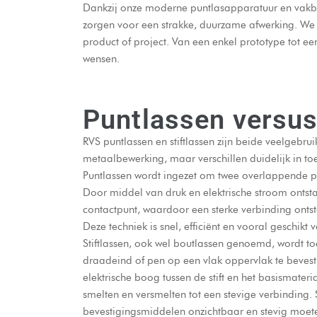
Dankzij onze moderne puntlasapparatuur en vakbek
zorgen voor een strakke, duurzame afwerking. We 
product of project. Van een enkel prototype tot e
wensen.
Puntlassen versus
RVS puntlassen en
stiftlassen
zijn beide veelgebrui
metaalbewerking, maar verschillen duidelijk in to
Puntlassen wordt ingezet om twee overlappende pl
Door middel van druk en elektrische stroom ontsta
contactpunt, waardoor een sterke verbinding onts
Deze techniek is snel, efficiënt en vooral geschikt
Stiftlassen, ook wel boutlassen genoemd, wordt to
draadeind of pen op een vlak oppervlak te bevesti
elektrische boog tussen de stift en het basismateri
smelten en versmelten tot een stevige verbinding. 
bevestigingsmiddelen onzichtbaar en stevig moe