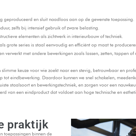
ig geproduceerd en sluit naadloos aan op de gewenste toepassing.
duur, zelfs bij intensief gebruik of zware belasting.
tructieve elementen als zichtwerk in interieurbouw of techniek.
als grote series is staal eenvoudig en efficiënt op maat te producere
en verwerkt met andere bewerkingen zoals lassen, zetten, tappen of
limme keuze voor wie zoekt naar een stevig, betrouwbaar en profes
werp tot eindbewerking. Daardoor kunnen we snel schakelen, meedenk
uiste staalsoort en bewerkingstechniek, en zorgen voor een nauwkeur
rd van een eindproduct dat voldoet aan hoge technische en estheti
e praktijk
an toepassingen binnen de