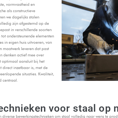
kte, vormvastheid en
che als constructieve
ren we dagelijks stalen
olledig zijn afgestemd op de
past in verschillende soorten
n tot ondersteunende elementen
s in eigen huis uitvoeren, van
en maatwerk leveren dat past
n denken actief mee over
 optimaal aansluit bij het
 direct inzetbaar is, met de
teenlopende situaties. Kwaliteit,
d centraal.
technieken voor staal op 
 diverse bewerkingstechnieken om staal volledig naar wens te prod