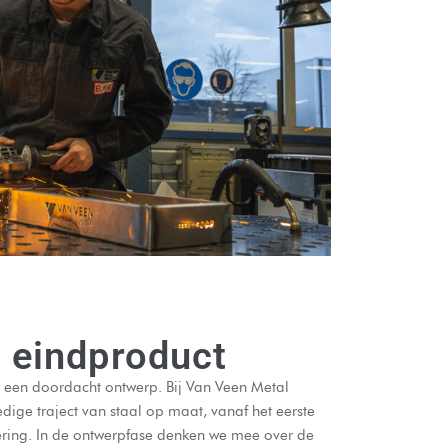
t eindproduct
 een doordacht ontwerp. Bij Van Veen Metal
dige traject van staal op maat, vanaf het eerste
vering. In de ontwerpfase denken we mee over de