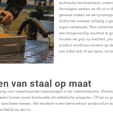
technische haalbaarheid, materia
Vervolgens werken we dit uit in d
gewenst maken we een prototype 
Zodra het ontwerp volledig is g
eigen werkplaats. Hier combin
een hoogwaardig resultaat te ga
houden we grip op kwaliteit, pla
product naadloos aansluit op de
een enkel stuk of een serie, wij
en van staal op maat
sing voor uiteenlopende toepassingen in de metaalindustrie. Dankzi
den binnen zowel functionele als esthetische projecten. Of het nu 
pecifieke wensen. Het resultaat is een betrouwbaar eindproduct dat 
chtelijk op een rij: