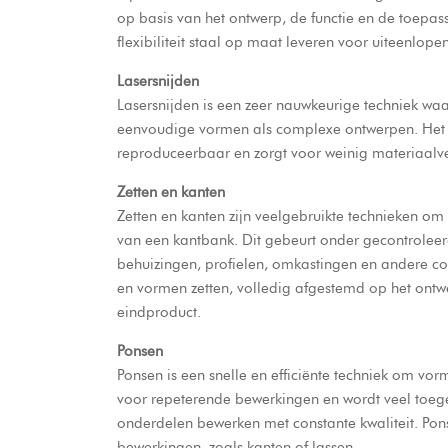
op basis van het ontwerp, de functie en de toep
flexibiliteit staal op maat leveren voor uiteenlop
Lasersnijden
Lasersnijden
is een zeer nauwkeurige techniek waa
eenvoudige vormen als complexe ontwerpen. Het re
reproduceerbaar en zorgt voor weinig materiaalve
Zetten en kanten
Zetten en kanten
zijn veelgebruikte technieken om
van een kantbank. Dit gebeurt onder gecontroleer
behuizingen, profielen, omkastingen en andere co
en vormen zetten, volledig afgestemd op het ontwer
eindproduct.
Ponsen
Ponsen
is een snelle en efficiënte techniek om vor
voor repeterende bewerkingen en wordt veel toeg
onderdelen bewerken met constante kwaliteit. Po
bewerkingen, zoals kanten of lassen.