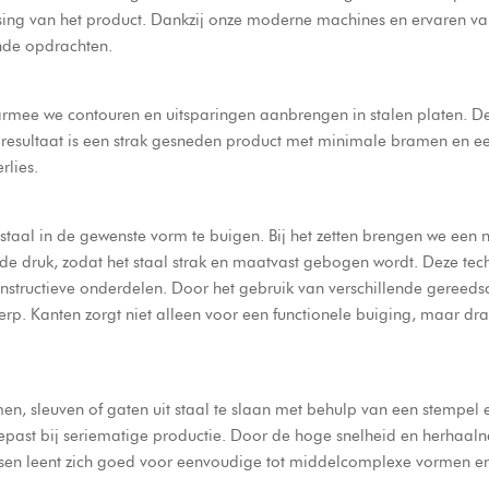
assing van het product. Dankzij onze moderne machines en ervaren 
ende opdrachten.
rmee we contouren en uitsparingen aanbrengen in stalen platen. De
sultaat is een strak gesneden product met minimale bramen en een 
rlies.
 staal in de gewenste vorm te buigen. Bij het zetten brengen we een
de druk, zodat het staal strak en maatvast gebogen wordt. Deze tech
nstructieve onderdelen. Door het gebruik van verschillende gereeds
p. Kanten zorgt niet alleen voor een functionele buiging, maar draag
men, sleuven of gaten uit staal te slaan met behulp van een stempel 
epast bij seriematige productie. Door de hoge snelheid en herhaal
nsen leent zich goed voor eenvoudige tot middelcomplexe vormen en