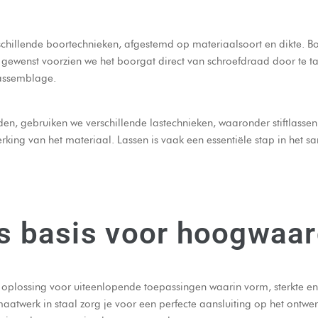
chillende boortechnieken, afgestemd op materiaalsoort en dikte.
B
 gewenst voorzien we het boorgat direct van schroefdraad door te 
 assemblage.
den, gebruiken we verschillende
lastechnieken
, waaronder
stiftlassen
rking van het materiaal. Lassen is vaak een essentiële stap in het s
ls basis voor hoogwaa
 oplossing voor uiteenlopende toepassingen waarin vorm, sterkte e
aatwerk in staal zorg je voor een perfecte aansluiting op het ontwer